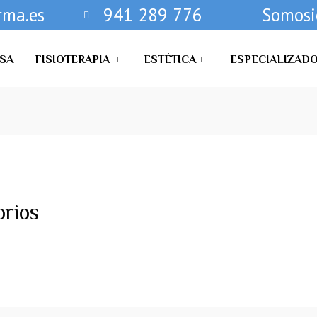
rma.es
941 289 776
Somosie
SA
FISIOTERAPIA
ESTÉTICA
ESPECIALIZADO
orios